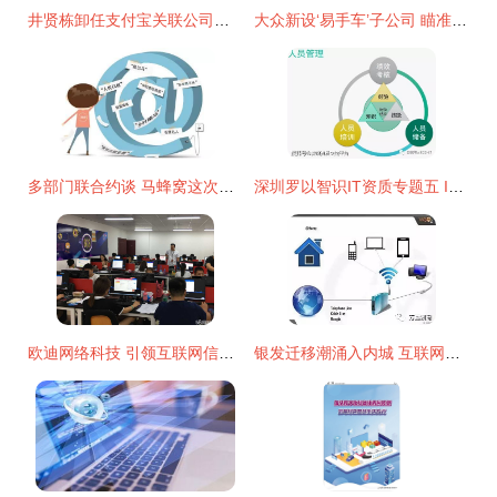
井贤栋卸任支付宝关联公司董事长，杭州信息技术界迎来新调整
大众新设‘易手车’子公司 瞄准二手车赛道，注册资本6500万元布局互联网信息服务
多部门联合约谈 马蜂窝这次捅了哪个蚂蜂窝？
深圳罗以智识IT资质专题五 ITSS资质——信息技术服务标准专题介绍
欧迪网络科技 引领互联网信息服务的新浪潮
银发迁移潮涌入内城 互联网驱动维州租赁市场新变革