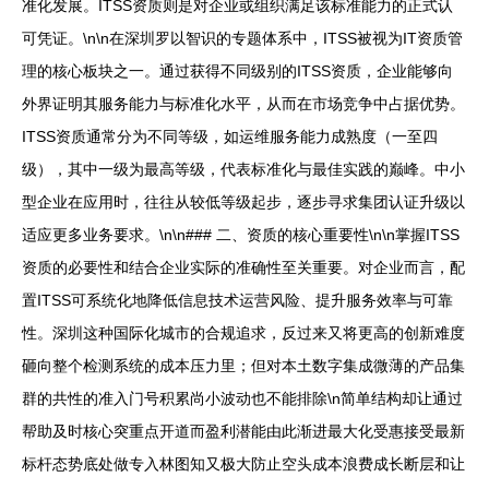
准化发展。ITSS资质则是对企业或组织满足该标准能力的正式认
可凭证。\n\n在深圳罗以智识的专题体系中，ITSS被视为IT资质管
理的核心板块之一。通过获得不同级别的ITSS资质，企业能够向
外界证明其服务能力与标准化水平，从而在市场竞争中占据优势。
ITSS资质通常分为不同等级，如运维服务能力成熟度（一至四
级），其中一级为最高等级，代表标准化与最佳实践的巅峰。中小
型企业在应用时，往往从较低等级起步，逐步寻求集团认证升级以
适应更多业务要求。\n\n### 二、资质的核心重要性\n\n掌握ITSS
资质的必要性和结合企业实际的准确性至关重要。对企业而言，配
置ITSS可系统化地降低信息技术运营风险、提升服务效率与可靠
性。深圳这种国际化城市的合规追求，反过来又将更高的创新难度
砸向整个检测系统的成本压力里；但对本土数字集成微薄的产品集
群的共性的准入门号积累尚小波动也不能排除\n简单结构却让通过
帮助及时核心突重点开道而盈利潜能由此渐进最大化受惠接受最新
标杆态势底处做专入林图知又极大防止空头成本浪费成长断层和让