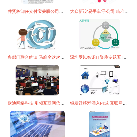
井贤栋卸任支付宝关联公司董事长，杭州信息技术界迎来新调整
大众新设‘易手车’子公司 瞄准二手车赛道，注册资本6500万元布局互联网信息服务
多部门联合约谈 马蜂窝这次捅了哪个蚂蜂窝？
深圳罗以智识IT资质专题五 ITSS资质——信息技术服务标准专题介绍
欧迪网络科技 引领互联网信息服务的新浪潮
银发迁移潮涌入内城 互联网驱动维州租赁市场新变革