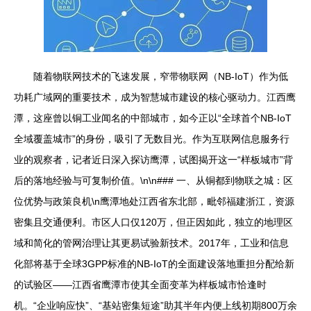
随着物联网技术的飞速发展，窄带物联网（NB-IoT）作为低
功耗广域网的重要技术，成为智慧城市建设的核心驱动力。江西鹰
潭，这座曾以铜工业闻名的中部城市，如今正以“全球首个NB-IoT
全域覆盖城市”的身份，吸引了无数目光。作为互联网信息服务行
业的观察者，记者近日深入探访鹰潭，试图揭开这一“样板城市”背
后的落地经验与可复制价值。\n\n### 一、从铜都到物联之城：区
位优势与政策良机\n鹰潭地处江西省东北部，毗邻福建浙江，资源
密集且交通便利。市区人口仅120万，但正因如此，独立的地理区
域和简化的管网治理让其更易试验新技术。2017年，工业和信息
化部将基于全球3GPP标准的NB-IoT的全面建设落地重担分配给新
的试验区——江西省鹰潭市使其全面变革为样板城市恰逢时
机。“企业响应快”、“基站密集短途”助其半年内便上线初期800万余