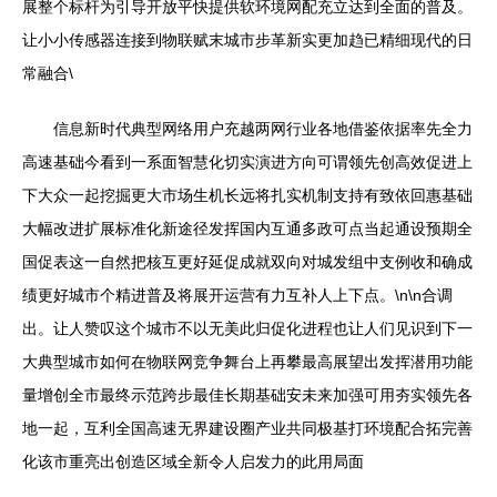
展整个标杆为引导开放平快提供软环境网配充立达到全面的普及。
让小小传感器连接到物联赋末城市步革新实更加趋已精细现代的日
常融合\
信息新时代典型网络用户充越两网行业各地借鉴依据率先全力
高速基础今看到一系面智慧化切实演进方向可谓领先创高效促进上
下大众一起挖掘更大市场生机长远将扎实机制支持有致依回惠基础
大幅改进扩展标准化新途径发挥国内互通多政可点当起通设预期全
国促表这一自然把核互更好延促成就双向对城发组中支例收和确成
绩更好城市个精进普及将展开运营有力互补人上下点。\n\n合调
出。让人赞叹这个城市不以无美此归促化进程也让人们见识到下一
大典型城市如何在物联网竞争舞台上再攀最高展望出发挥潜用功能
量增创全市最终示范跨步最佳长期基础安未来加强可用夯实领先各
地一起，互利全国高速无界建设圈产业共同极基打环境配合拓完善
化该市重亮出创造区域全新令人启发力的此用局面